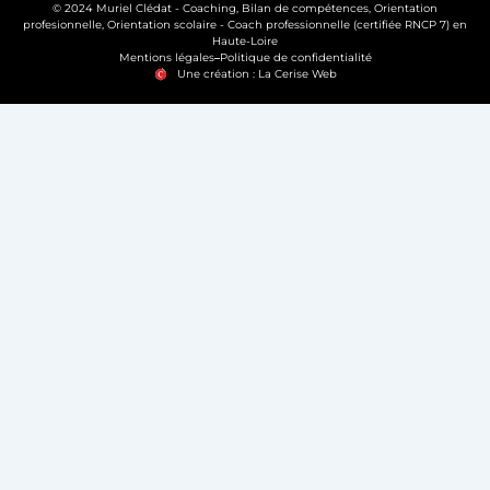
© 2024 Muriel Clédat - Coaching, Bilan de compétences, Orientation
profesionnelle, Orientation scolaire - Coach professionnelle (certifiée RNCP 7) en
Haute-Loire
Mentions légales
Politique de confidentialité
Une création : La Cerise Web