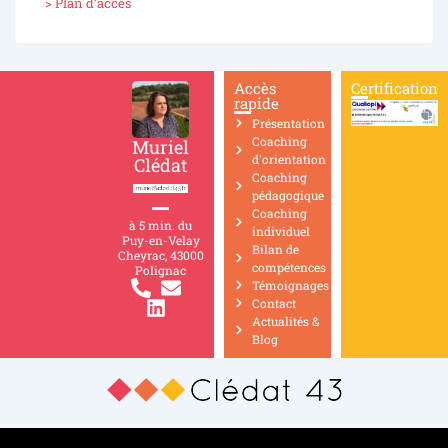
> Plan d’accès
Accès
Certification
rapide
Présentation
Coaching
Muriel
d'orientation
Clédat
Coaching
pédagogique
Coaching
à 5 min. du
individuel
Puy-en-Velay
Bilan de
Cheyrac, 43000
compétences
Polignac
Témoignages
Contact
Actualités &
Blog