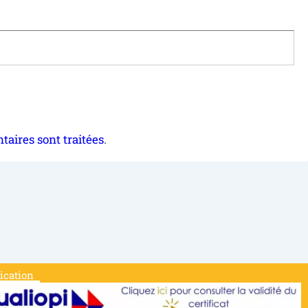
taires sont traitées
.
fication