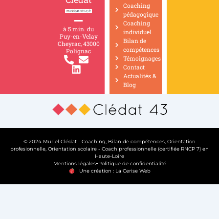
Coaching
pédagogique
Coaching
à 5 min. du
individuel
Puy-en-Velay
Bilan de
Cheyrac, 43000
compétences
Polignac
Témoignages
Contact
Actualités &
Blog
© 2024 Muriel Clédat - Coaching, Bilan de compétences, Orientation
profesionnelle, Orientation scolaire - Coach professionnelle (certifiée RNCP 7) en
Haute-Loire
Mentions légales
Politique de confidentialité
Une création : La Cerise Web