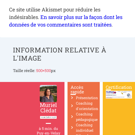
Ce site utilise Akismet pour réduire les
indésirables.
En savoir plus sur la façon dont les
données de vos commentaires sont traitées
.
INFORMATION RELATIVE À
L'IMAGE
Taille réelle:
500×500
px
Accès
Certification
rapide
Présentation
Coaching
Muriel
d'orientation
Clédat
Coaching
pédagogique
Coaching
à 5 min. du
individuel
Puy-en-Velay