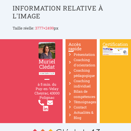
INFORMATION RELATIVE À
L'IMAGE
Taille réelle:
3777×2499
px
Accès
Certification
rapide
Présentation
Coaching
Muriel
d'orientation
Clédat
Coaching
pédagogique
Coaching
à 5 min. du
individuel
Puy-en-Velay
Bilan de
Cheyrac, 43000
compétences
Polignac
Témoignages
Contact
Actualités &
Blog