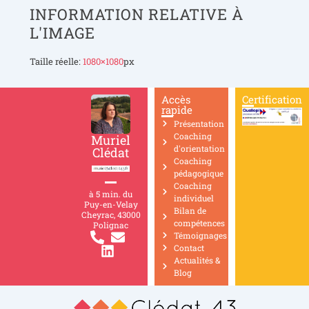
INFORMATION RELATIVE À
L'IMAGE
Taille réelle:
1080×1080
px
Accès
Certification
rapide
Présentation
Coaching
Muriel
d'orientation
Clédat
Coaching
pédagogique
Coaching
à 5 min. du
individuel
Puy-en-Velay
Bilan de
Cheyrac, 43000
compétences
Polignac
Témoignages
Contact
Actualités &
Blog