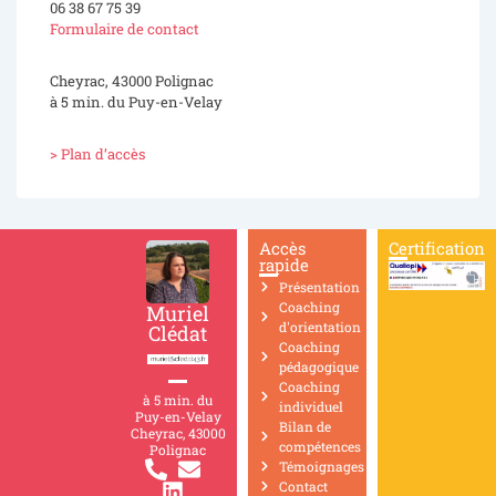
06 38 67 75 39
Formulaire de contact
Cheyrac, 43000 Polignac
à 5 min. du Puy-en-Velay
> Plan d’accès
Accès
Certification
rapide
Présentation
Coaching
Muriel
d'orientation
Clédat
Coaching
pédagogique
Coaching
à 5 min. du
individuel
Puy-en-Velay
Bilan de
Cheyrac, 43000
compétences
Polignac
Témoignages
Contact