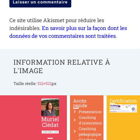
Ce site utilise Akismet pour réduire les
indésirables.
En savoir plus sur la façon dont les
données de vos commentaires sont traitées
.
INFORMATION RELATIVE À
L'IMAGE
Taille réelle:
512×512
px
Accès
Certification
rapide
Présentation
Coaching
Muriel
d'orientation
Clédat
Coaching
pédagogique
Coaching