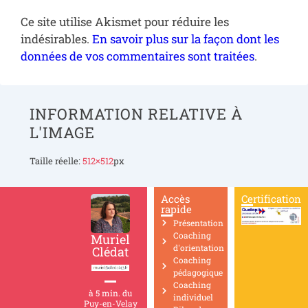
Ce site utilise Akismet pour réduire les
indésirables.
En savoir plus sur la façon dont les
données de vos commentaires sont traitées
.
INFORMATION RELATIVE À
L'IMAGE
Taille réelle:
512×512
px
Accès
Certification
rapide
Présentation
Coaching
Muriel
d'orientation
Clédat
Coaching
pédagogique
Coaching
à 5 min. du
individuel
Puy-en-Velay