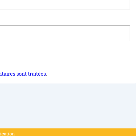
taires sont traitées
.
fication