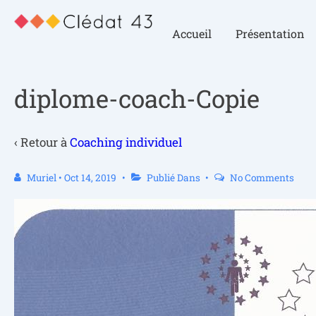
Accueil
Présentation
diplome-coach-Copie
‹ Retour à
Coaching individuel
Muriel
•
Oct 14, 2019
Publié Dans
No Comments