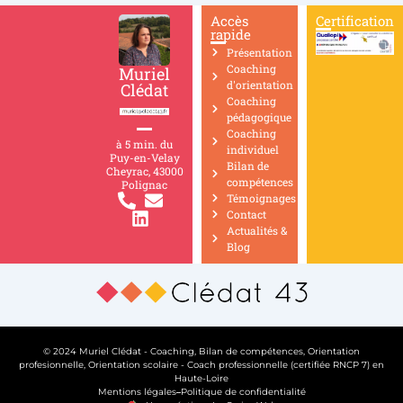
Accès
Certification
rapide
Présentation
Coaching
Muriel
d'orientation
Clédat
Coaching
pédagogique
Coaching
à 5 min. du
individuel
Puy-en-Velay
Bilan de
Cheyrac, 43000
compétences
Polignac
Témoignages
Contact
Actualités &
Blog
© 2024 Muriel Clédat - Coaching, Bilan de compétences, Orientation
profesionnelle, Orientation scolaire - Coach professionnelle (certifiée RNCP 7) en
Haute-Loire
Mentions légales
Politique de confidentialité