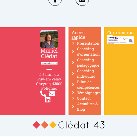
Accès
Certification
rapide
Présentation
Coaching
Muriel
d'orientation
Clédat
Coaching
pédagogique
Coaching
à 5 min. du
individuel
Puy-en-Velay
Bilan de
Cheyrac, 43000
compétences
Polignac
Témoignages
Contact
Actualités &
Blog