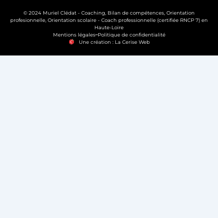
© 2024 Muriel Clédat - Coaching, Bilan de compétences, Orientation
profesionnelle, Orientation scolaire - Coach professionnelle (certifiée RNCP 7) en
Haute-Loire
Mentions légales
Politique de confidentialité
Une création : La Cerise Web