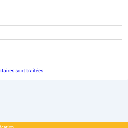
taires sont traitées
.
fication