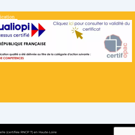
fication
lle (certifiée RNCP 7) en Haute-Loire