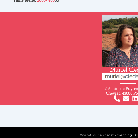
Muriel Clé
à 5 min. du Puy-e
Cheyrac, 43000 Po
© 2024 Muriel Clédat - Coaching, Bil