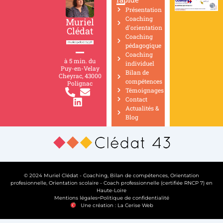
Présentation
Coaching
Muriel
d'orientation
Clédat
Coaching
pédagogique
Coaching
à 5 min. du
individuel
Puy-en-Velay
Bilan de
Cheyrac, 43000
compétences
Polignac
Témoignages
Contact
Actualités &
Blog
© 2024 Muriel Clédat - Coaching, Bilan de compétences, Orientation
profesionnelle, Orientation scolaire - Coach professionnelle (certifiée RNCP 7) en
Haute-Loire
Mentions légales
Politique de confidentialité
Une création : La Cerise Web