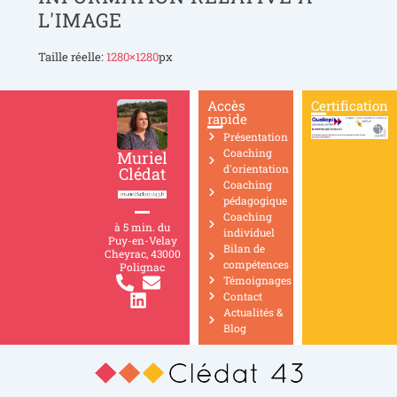
L'IMAGE
Taille réelle:
1280×1280
px
Accès
Certification
rapide
Présentation
Coaching
Muriel
d'orientation
Clédat
Coaching
pédagogique
Coaching
à 5 min. du
individuel
Puy-en-Velay
Bilan de
Cheyrac, 43000
compétences
Polignac
Témoignages
Contact
Actualités &
Blog