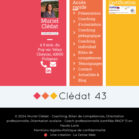
Accès
Certification
rapide
Présentation
Coaching
Muriel
d'orientation
Clédat
Coaching
pédagogique
Coaching
à 5 min. du
individuel
Puy-en-Velay
Bilan de
Cheyrac, 43000
compétences
Polignac
Témoignages
Contact
Actualités &
Blog
© 2024 Muriel Clédat - Coaching, Bilan de compétences, Orientation
profesionnelle, Orientation scolaire - Coach professionnelle (certifiée RNCP 7) en
Haute-Loire
Mentions légales
Politique de confidentialité
Une création : La Cerise Web