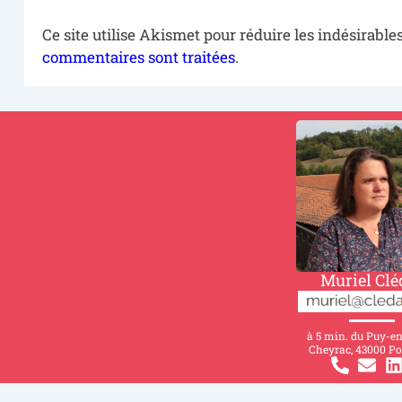
Ce site utilise Akismet pour réduire les indésirable
commentaires sont traitées
.
Muriel Clé
à 5 min. du Puy-e
Cheyrac, 43000 Po