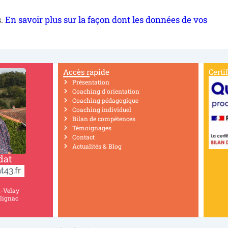
s.
En savoir plus sur la façon dont les données de vos
Accès rapide
Certi
Présentation
Coaching d'orientation
Coaching pédagogique
Coaching individuel
Bilan de compétences
Témoignages
Contact
Actualités & Blog
dat
n-Velay
lignac