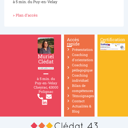
à 5 min. du Puy-en-Velay
> Plan d’accès
Accès
Certification
rapide
Présentation
Coaching
Muriel
d'orientation
Clédat
Coaching
pédagogique
Coaching
à 5 min. du
individuel
Puy-en-Velay
Bilan de
Cheyrac, 43000
compétences
Polignac
Témoignages
Contact
Actualités &
Blog