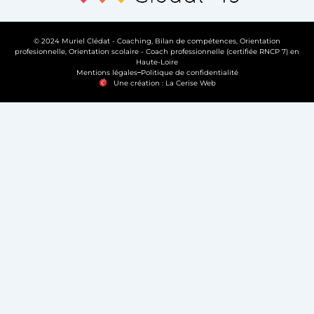
© 2024 Muriel Clédat - Coaching, Bilan de compétences, Orientation
profesionnelle, Orientation scolaire - Coach professionnelle (certifiée RNCP 7) en
Haute-Loire
Mentions légales
Politique de confidentialité
Une création : La Cerise Web