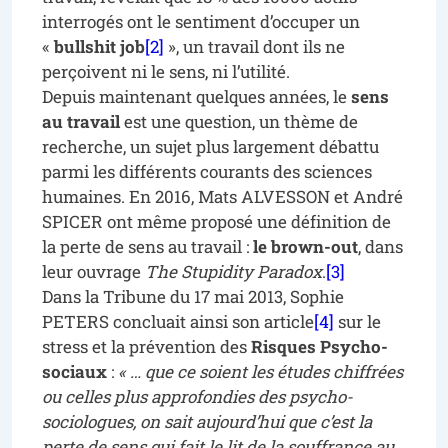
interrogés ont le sentiment d’occuper un
«
bullshit job
[2]
», un travail dont ils ne
perçoivent ni le sens, ni l’utilité.
Depuis maintenant quelques années, le
sens
au travail
est une question, un thème de
recherche, un sujet plus largement débattu
parmi les différents courants des sciences
humaines. En 2016, Mats ALVESSON et André
SPICER ont même proposé une définition de
la perte de sens au travail :
le brown-out
, dans
leur ouvrage
The Stupidity Paradox
.
[3]
Dans la Tribune du 17 mai 2013, Sophie
PETERS concluait ainsi son article
[4]
sur le
stress et la prévention des
Risques Psycho-
sociaux
:
« … que ce soient les études chiffrées
ou celles plus approfondies des psycho-
sociologues, on sait aujourd’hui que c’est la
perte de sens qui fait le lit de la souffrance au