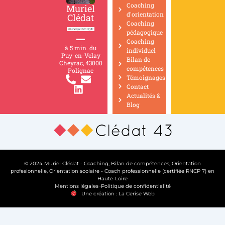
Coaching
Muriel
d'orientation
Clédat
Coaching
pédagogique
Coaching
à 5 min. du
individuel
Puy-en-Velay
Bilan de
Cheyrac, 43000
compétences
Polignac
Témoignages
Contact
Actualités &
Blog
© 2024 Muriel Clédat - Coaching, Bilan de compétences, Orientation
profesionnelle, Orientation scolaire - Coach professionnelle (certifiée RNCP 7) en
Haute-Loire
Mentions légales
Politique de confidentialité
Une création : La Cerise Web