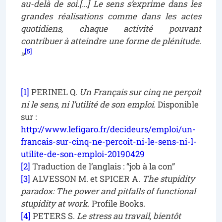
au-delà de soi.[…] Le sens s’exprime dans les
grandes réalisations comme dans les actes
quotidiens, chaque activité pouvant
contribuer à atteindre une forme de plénitude.
[5]
»
[1]
PERINEL Q.
Un Français sur cinq ne perçoit
ni le sens, ni l’utilité de son emploi.
Disponible
sur :
http://www.lefigaro.fr/decideurs/emploi/un-
francais-sur-cinq-ne-percoit-ni-le-sens-ni-l-
utilite-de-son-emploi-20190429
[2]
Traduction de l’anglais : “job à la con”
[3]
ALVESSON M. et SPICER A.
The stupidity
paradox: The power and pitfalls of functional
stupidity at work
. Profile Books.
[4]
PETERS S.
Le stress au travail, bientôt